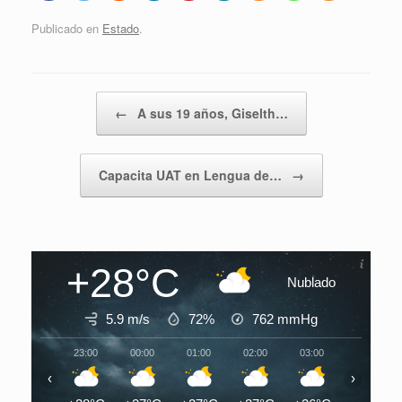
Publicado en
Estado
.
Navegador de artículos
←
A sus 19 años, Giselth…
Capacita UAT en Lengua de…
→
+28°C
Nublado
5.9 m/s
72%
762
mmHg
23:00
00:00
01:00
02:00
03:00
04:00
‹
›