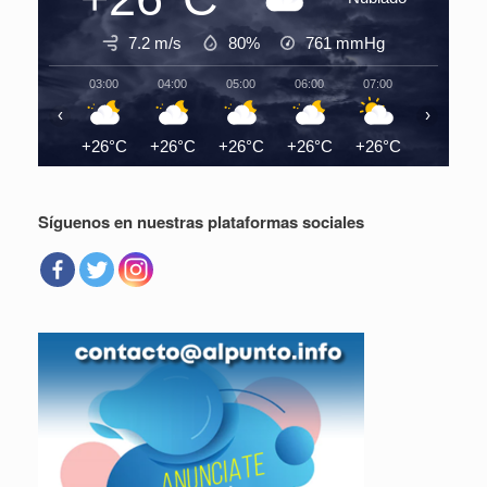
7.2 m/s
80%
761
mmHg
03:00
04:00
05:00
06:00
07:00
08:00
‹
›
+26°C
+26°C
+26°C
+26°C
+26°C
+28°C
Síguenos en nuestras plataformas sociales