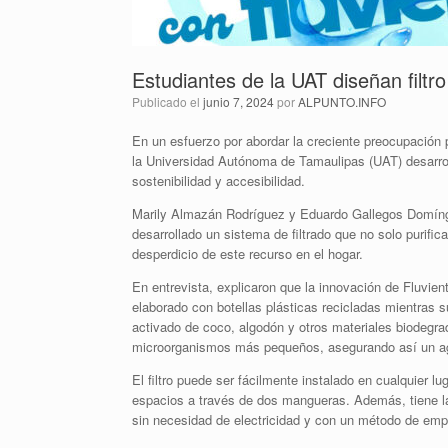
Estudiantes de la UAT diseñan filtr
Publicado el
junio 7, 2024
por
ALPUNTO.INFO
En un esfuerzo por abordar la creciente preocupación p
la Universidad Autónoma de Tamaulipas (UAT) desarroll
sostenibilidad y accesibilidad.
Marily Almazán Rodríguez y Eduardo Gallegos Domíngu
desarrollado un sistema de filtrado que no solo purifi
desperdicio de este recurso en el hogar.
En entrevista, explicaron que la innovación de Fluvient
elaborado con botellas plásticas recicladas mientras s
activado de coco, algodón y otros materiales biodegr
microorganismos más pequeños, asegurando así un agu
El filtro puede ser fácilmente instalado en cualquier 
espacios a través de dos mangueras. Además, tiene la f
sin necesidad de electricidad y con un método de emp