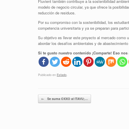
Fluvient también contribuye a la sostenibilidad ambien
modelo de negocio circular, ya que ofrece la posibilida
reducción de residuos.
Por su compromiso con la sostenibilidad, los estudiant
competencia universitaria y ya se preparan para parti
Su objetivo es llevar este proyecto al mercado como un
abordar los desafíos ambientales y de abastecimiento
Si te gusto nuestro contenido ¡Comparte! Eso nos 
Publicado en
Estado
.
Navegador de artículos
←
Se suma OXXO al ITAVU;…