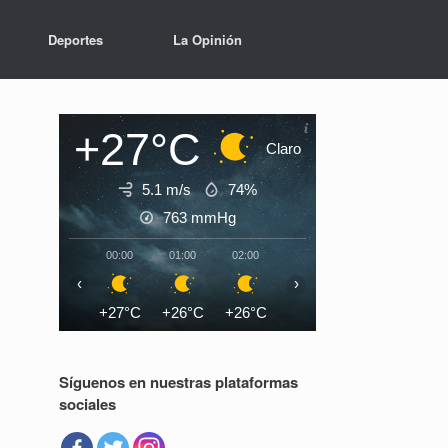
Deportes
La Opinión
+27°C
Claro
5.1 m/s
74%
763
mmHg
00:00
01:00
02:00
03:00
04:00
05:0
‹
›
+27°C
+26°C
+26°C
+26°C
+25°C
+25°
Síguenos en nuestras plataformas
sociales