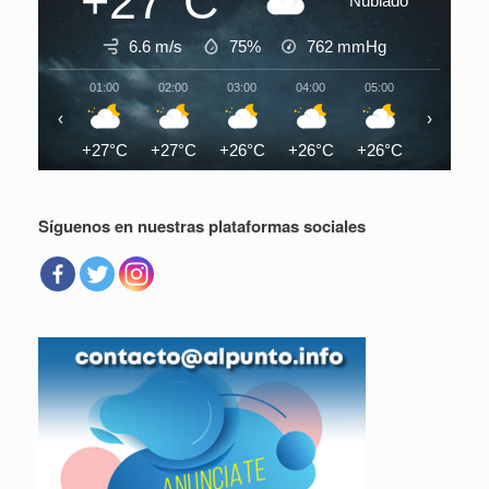
+27°C
Nublado
6.6 m/s
75%
762
mmHg
01:00
02:00
03:00
04:00
05:00
06:00
‹
›
+27°C
+27°C
+26°C
+26°C
+26°C
+26°C
Síguenos en nuestras plataformas sociales