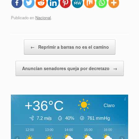
Publicado en
Nacional
.
Navegador de artículos
←
Reprimir a barras no es el camino
Anuncian senadores queja por decretazo
→
+36°C
Claro
7.2 m/s
40%
761
mmHg
12:00
13:00
14:00
15:00
16:00
17:00
‹
›