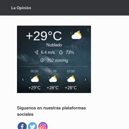
La Opinión
+29°C
Nublado
6.4 m/s
73%
762
mmHg
00:00
01:00
02:00
03:00
04:00
05:0
‹
›
+29°C
+28°C
+28°C
+27°C
+27°C
+27°
Síguenos en nuestras plataformas
sociales