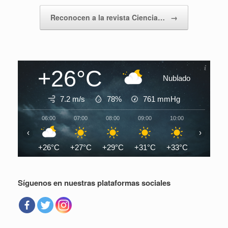
Reconocen a la revista Ciencia…
→
+26°C
Nublado
7.2 m/s
78%
761
mmHg
06:00
07:00
08:00
09:00
10:00
11:00
‹
›
+26°C
+27°C
+29°C
+31°C
+33°C
+34°C
Síguenos en nuestras plataformas sociales