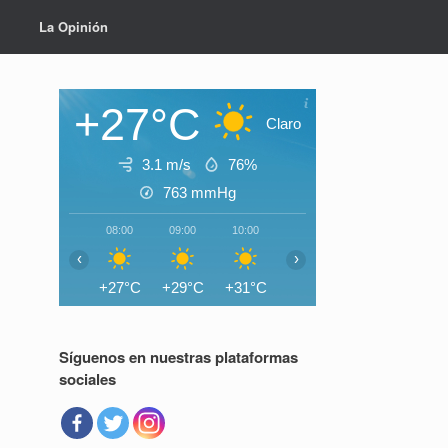
La Opinión
+27°C
Claro
3.1 m/s
76%
763
mmHg
08:00
09:00
10:00
11:00
12:00
13:0
‹
›
+27°C
+29°C
+31°C
+33°C
+34°C
+35°
Síguenos en nuestras plataformas
sociales