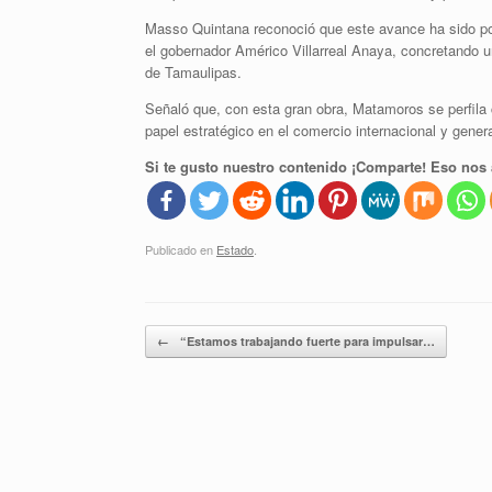
Masso Quintana reconoció que este avance ha sido posib
el gobernador Américo Villarreal Anaya, concretando un
de Tamaulipas.
Señaló que, con esta gran obra, Matamoros se perfila 
papel estratégico en el comercio internacional y gen
Si te gusto nuestro contenido ¡Comparte! Eso nos 
Publicado en
Estado
.
Navegador de artículos
←
“Estamos trabajando fuerte para impulsar…