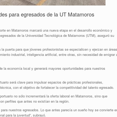
ades para egresados de la UT Matamoros
Norte en Matamoros marcará una nueva etapa en el desarrollo económico y
los egresados de la Universidad Tecnológica de Matamoros (UTM), aseguró su
á la puerta para que jóvenes profesionistas se especialicen y ejerzan en área
nto industrial, inteligencia artificial, entre otras, sin necesidad de emigrar 
o de la economía local y generará mayores oportunidades para nuestros
rtuario será clave para impulsar espacios de prácticas profesionales,
cnica, con el objetivo de fortalecer la competitividad del talento egresado.
ortuario no sólo incrementará la oferta laboral en Matamoros, sino que
con perfiles que antes no existían en la región.
para nuestros egresados. Lo que antes parecía un sueño hoy se convierte e
nal para la juventud”, subrayó.