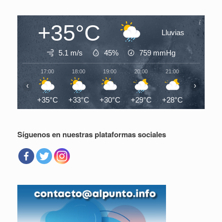
+35°C
Lluvias
5.1 m/s
45%
759
mmHg
17:00
18:00
19:00
20:00
21:00
22:00
‹
›
+35°C
+33°C
+30°C
+29°C
+28°C
+28°C
Síguenos en nuestras plataformas sociales