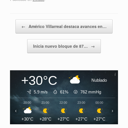
Navegador de artículos
←
Américo Villarreal destaca avances en…
Inicia nuevo bloque de 87…
→
+30°C
Nublado
5.9 m/s
61%
762
mmHg
20:00
21:00
22:00
23:00
00:00
01:00
‹
›
+30°C
+28°C
+27°C
+27°C
+27°C
+26°C