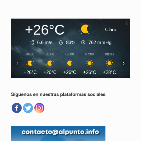
+26°C
Claro
6.6 m/s
83%
762
mmHg
04:00
05:00
06:00
07:00
08:00
09:00
‹
›
+26°C
+26°C
+26°C
+26°C
+28°C
+30°C
Síguenos en nuestras plataformas sociales