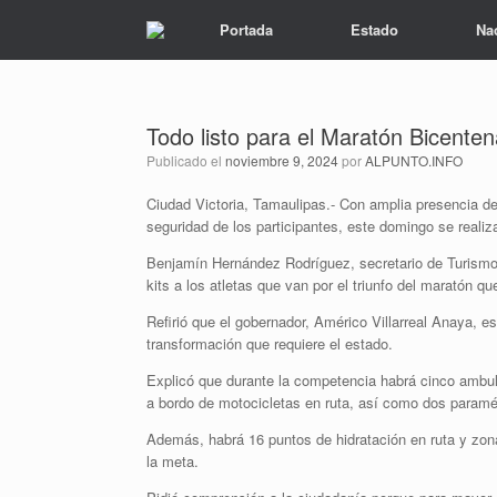
Portada
Estado
Na
Todo listo para el Maratón Bicente
Publicado el
noviembre 9, 2024
por
ALPUNTO.INFO
Ciudad Victoria, Tamaulipas.- Con amplia presencia de
seguridad de los participantes, este domingo se realiz
Benjamín Hernández Rodríguez, secretario de Turismo 
kits a los atletas que van por el triunfo del maratón 
Refirió que el gobernador, Américo Villarreal Anaya, es
transformación que requiere el estado.
Explicó que durante la competencia habrá cinco ambu
a bordo de motocicletas en ruta, así como dos paramé
Además, habrá 16 puntos de hidratación en ruta y zon
la meta.