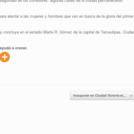
seguridad de los corredores, algunas calles de la ciudad permanecerán
es para alentar a las mujeres y hombres que van en busca de la gloria del primer
y concluye en el estadio Marte R. Gómez de la capital de Tamaulipas, Ciuda
ayuda a crecer.
Inauguran en Ciudad Victoria el…
→