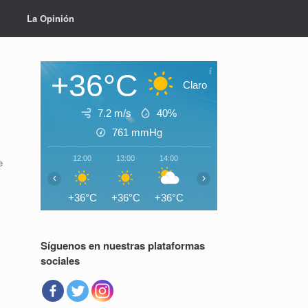
La Opinión
+36°C
Claro
7.2 m/s
40%
761
mmHg
12:00
13:00
14:00
15:00
16:00
17:0
e
‹
›
+36°C
+36°C
+36°C
+36°C
+35°C
+35°
Síguenos en nuestras plataformas
sociales