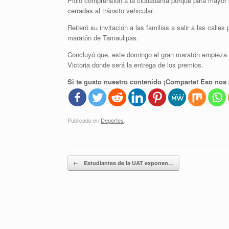
Pidió comprensión a la ciudadanía porque para mayor 
cerradas al tránsito vehicular.
Reiteró su invitación a las familias a salir a las call
maratón de Tamaulipas.
Concluyó que, este domingo el gran maratón empieza 
Victoria donde será la entrega de los premios.
Si te gusto nuestro contenido ¡Comparte! Eso nos 
Publicado en
Deportes
.
Navegador de artículos
←
Estudiantes de la UAT exponen…