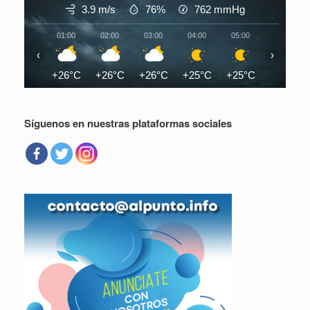
3.9 m/s
76%
762
mmHg
01:00
02:00
03:00
04:00
05:00
06:00
‹
›
+26°C
+26°C
+26°C
+25°C
+25°C
+25°C
Síguenos en nuestras plataformas sociales