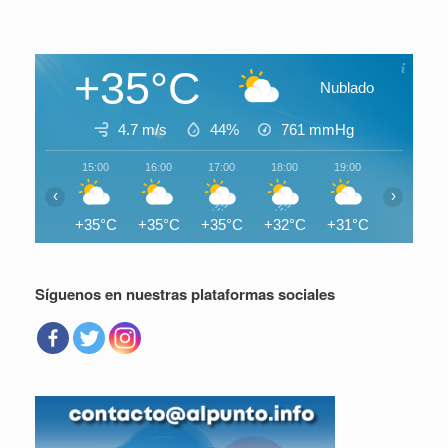
+35°C
Nublado
4.7 m/s
44%
761
mmHg
15:00
16:00
17:00
18:00
19:00
20:00
‹
›
+35°C
+35°C
+35°C
+32°C
+31°C
+30°C
Síguenos en nuestras plataformas sociales