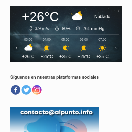
+26°C
Nublado
3.9 m/s
80%
761
mmHg
03:00
04:00
05:00
06:00
07:00
08:00
‹
›
+26°C
+25°C
+25°C
+25°C
+25°C
+27°C
Síguenos en nuestras plataformas sociales