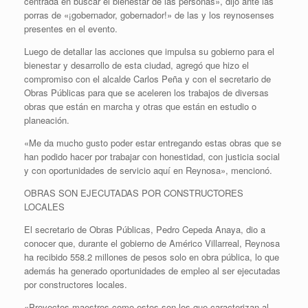
centrada en buscar el bienestar de las personas», dijo ante las
porras de «¡gobernador, gobernador!» de las y los reynosenses
presentes en el evento.
Luego de detallar las acciones que impulsa su gobierno para el
bienestar y desarrollo de esta ciudad, agregó que hizo el
compromiso con el alcalde Carlos Peña y con el secretario de
Obras Públicas para que se aceleren los trabajos de diversas
obras que están en marcha y otras que están en estudio o
planeación.
«Me da mucho gusto poder estar entregando estas obras que se
han podido hacer por trabajar con honestidad, con justicia social
y con oportunidades de servicio aquí en Reynosa», mencionó.
OBRAS SON EJECUTADAS POR CONSTRUCTORES
LOCALES
El secretario de Obras Públicas, Pedro Cepeda Anaya, dio a
conocer que, durante el gobierno de Américo Villarreal, Reynosa
ha recibido 558.2 millones de pesos solo en obra pública, lo que
además ha generado oportunidades de empleo al ser ejecutadas
por constructores locales.
«Proyectos maestros como estos son los que caracterizan al