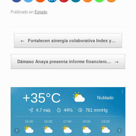
Publicado en
Estado
.
Navegador de artículos
←
Fortalecen sinergia colaborativa Index y…
Dámaso Anaya presenta informe financiero…
→
+35°C
Nublado
4.7 m/s
44%
761
mmHg
15:00
16:00
17:00
18:00
19:00
20:00
‹
›