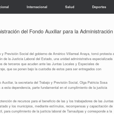
cional
Internacional
Salud
Deportes
stración del Fondo Auxiliar para la Administración
o y Previsión Social del gobierno de Américo Villarreal Anaya, tomó protesta 
ón de la Justicia Laboral del Estado, una unidad administrativa especializada
tes de terceros que acuden ante las Juntas Locales y Especiales de
itraje, que se ponen bajo la custodia de estos para ser entregados con
Auxiliar, la secretaria del Trabajo y Previsión Social, Olga Patricia Sosa
s a esta dependencia, parte fundamental en el cumplimiento de la justicia
btención de recursos para el beneficio de las y los trabajadores de las Juntas
 Estado y los municipios, mediante estímulos, recompensas y capacitación de
l, para cumplimiento de la justicia laboral de Tamaulipas y corresponde a la