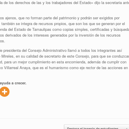
 de los derechos de las y los trabajadores del Estado» dijo la secretaria ant
os ajenos, que no forman parte del patrimonio y podrán ser exigidos por
y también se integra de recursos propios, que son los que se generan por el
enda del Estado de Tamaulipas como copias simples, certificadas y búsqued
os derivados de los intereses generados por la inversión de los recursos
os.
e presidenta del Consejo Administrativo llamó a todos los integrantes así
o Mireles, en su calidad de secretario de este Consejo, para que se conduzca
itud, para un mejor cumplimiento en esta encomienda, además de cumplir con
co Villarreal Anaya, que es el humanismo como eje rector de las acciones en
ayuda a crecer.
Destaca el ingenio de estudiantes…
→