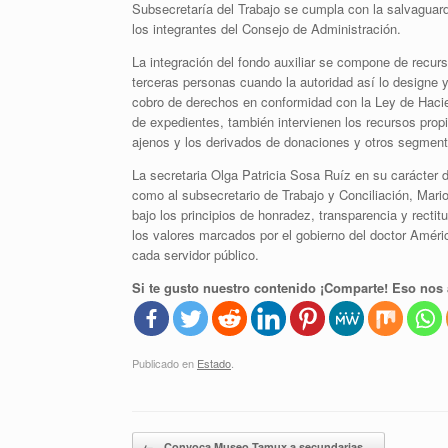
Subsecretaría del Trabajo se cumpla con la salvaguarda
los integrantes del Consejo de Administración.
La integración del fondo auxiliar se compone de recurs
terceras personas cuando la autoridad así lo designe 
cobro de derechos en conformidad con la Ley de Haci
de expedientes, también intervienen los recursos propi
ajenos y los derivados de donaciones y otros segment
La secretaria Olga Patricia Sosa Ruíz en su carácter d
como al subsecretario de Trabajo y Conciliación, Mari
bajo los principios de honradez, transparencia y rect
los valores marcados por el gobierno del doctor Améri
cada servidor público.
Si te gusto nuestro contenido ¡Comparte! Eso nos 
Publicado en
Estado
.
Navegador de artículos
←
Convoca Museo Tamux a secundarias…