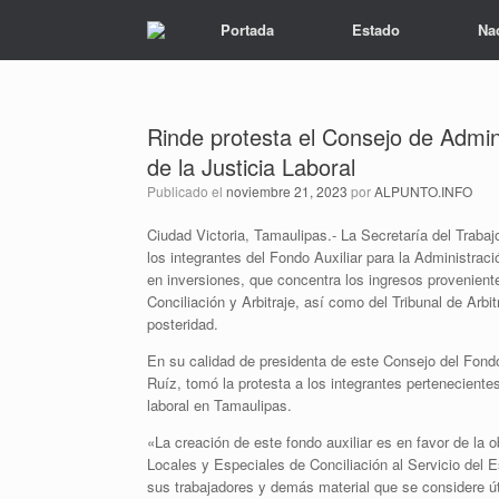
Portada
Estado
Na
Rinde protesta el Consejo de Admini
de la Justicia Laboral
Publicado el
noviembre 21, 2023
por
ALPUNTO.INFO
Ciudad Victoria, Tamaulipas.- La Secretaría del Trabaj
los integrantes del Fondo Auxiliar para la Administraci
en inversiones, que concentra los ingresos provenien
Conciliación y Arbitraje, así como del Tribunal de Arb
posteridad.
En su calidad de presidenta de este Consejo del Fondo 
Ruíz, tomó la protesta a los integrantes perteneciente
laboral en Tamaulipas.
«La creación de este fondo auxiliar es en favor de la o
Locales y Especiales de Conciliación al Servicio del
sus trabajadores y demás material que se considere úti