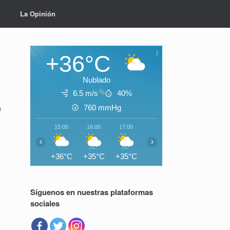
La Opinión
+36°C
Nublado
6.5 m/s
40%
760
mmHg
a
15:00
16:00
17:00
18:00
19:00
20:0
‹
›
+36°C
+35°C
+35°C
+33°C
+30°C
+29°
Síguenos en nuestras plataformas
sociales