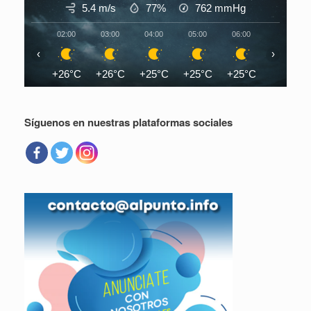
5.4 m/s
77%
762
mmHg
02:00
03:00
04:00
05:00
06:00
07:00
‹
›
+26°C
+26°C
+25°C
+25°C
+25°C
+26°C
Síguenos en nuestras plataformas sociales