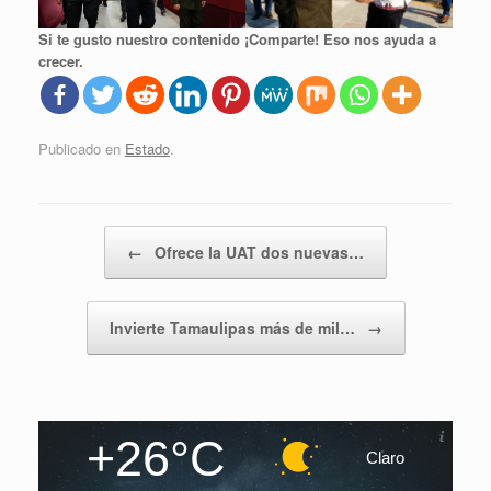
Si te gusto nuestro contenido ¡Comparte! Eso nos ayuda a
crecer.
Publicado en
Estado
.
Navegador de artículos
←
Ofrece la UAT dos nuevas…
Invierte Tamaulipas más de mil…
→
+26°C
Claro