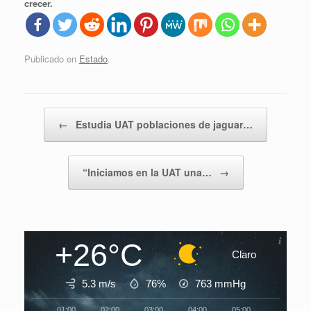
crecer.
Publicado en
Estado
.
Navegador de artículos
←
Estudia UAT poblaciones de jaguar…
“Iniciamos en la UAT una…
→
+26°C
Claro
5.3 m/s
76%
763
mmHg
01:00
02:00
03:00
04:00
05:00
06:00