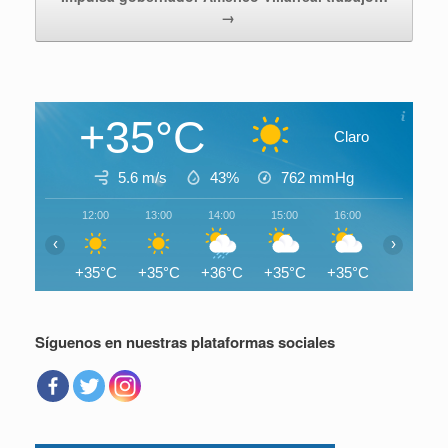
→
+35°C
Claro
5.6 m/s
43%
762
mmHg
12:00
13:00
14:00
15:00
16:00
17:00
‹
›
+35°C
+35°C
+36°C
+35°C
+35°C
+35°C
Síguenos en nuestras plataformas sociales