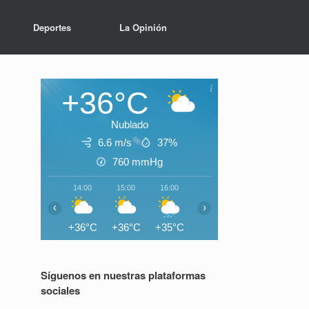
Deportes
La Opinión
+36°C
Nublado
6.6 m/s
37%
760
mmHg
14:00
15:00
16:00
17:00
18:00
19:0
‹
›
+36°C
+36°C
+35°C
+35°C
+33°C
+30°
Síguenos en nuestras plataformas
sociales