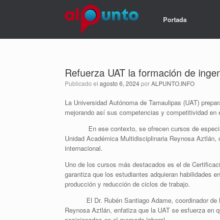
Portada
Refuerza UAT la formación de ingeni
Publicado el
agosto 6, 2024
por
ALPUNTO.INFO
La Universidad Autónoma de Tamaulipas (UAT) prepara 
mejorando así sus competencias y competitividad en e
En ese contexto, se ofrecen cursos de especializac
Unidad Académica Multidisciplinaria Reynosa Aztlán, 
internacional.
Uno de los cursos más destacados es el de Certificaci
garantiza que los estudiantes adquieran habilidades e
producción y reducción de ciclos de trabajo.
El Dr. Rubén Santiago Adame, coordinador de la ca
Reynosa Aztlán, enfatiza que la UAT se esfuerza en q
posicionados en el mercado laboral.