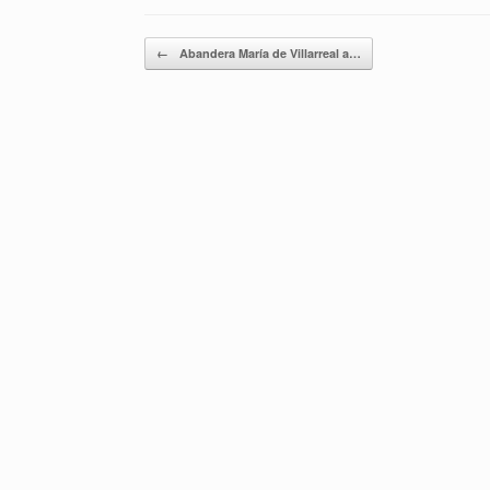
Navegador de artículos
←
Abandera María de Villarreal a…