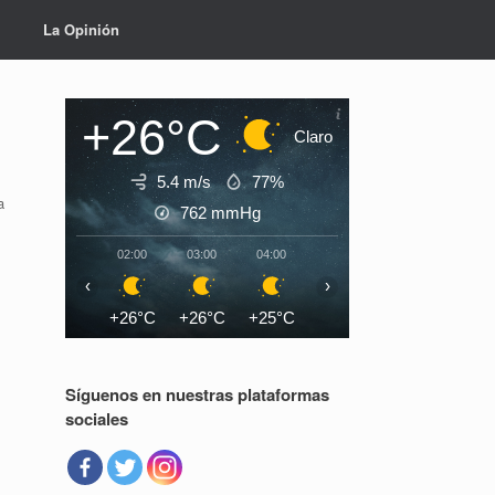
La Opinión
+26°C
Claro
5.4 m/s
77%
a
762
mmHg
02:00
03:00
04:00
05:00
06:00
07:0
‹
›
+26°C
+26°C
+25°C
+25°C
+25°C
+26°
Síguenos en nuestras plataformas
sociales