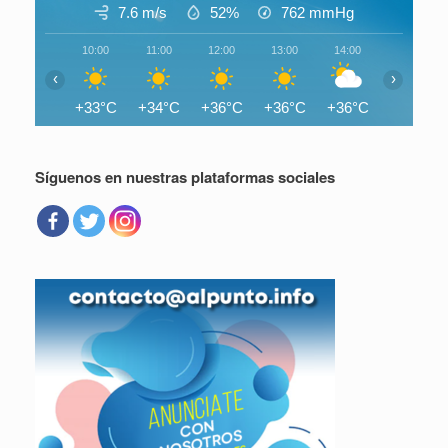
7.6 m/s
52%
762
mmHg
10:00
11:00
12:00
13:00
14:00
15:00
‹
›
+33°C
+34°C
+36°C
+36°C
+36°C
+36°C
Síguenos en nuestras plataformas sociales