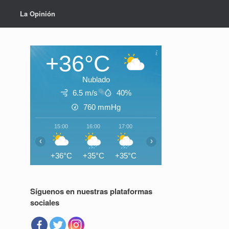
La Opinión
+36°C
Nublado
6.5 m/s
40%
760
mmHg
,
15:00
16:00
17:00
18:00
19:00
20:0
‹
›
+36°C
+35°C
+35°C
+33°C
+30°C
+29°
Síguenos en nuestras plataformas
sociales