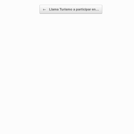
Navegador de artículos
←
Llama Turismo a participar en…