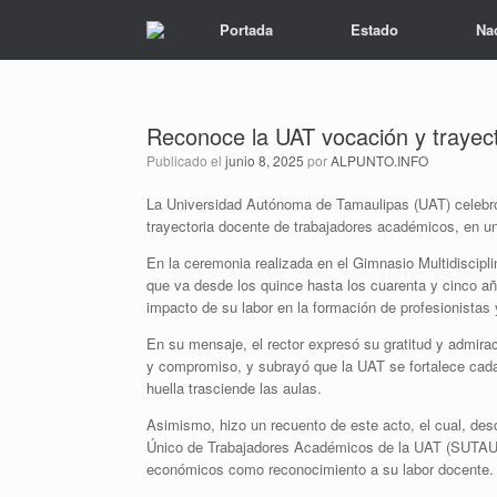
Portada
Estado
Na
Reconoce la UAT vocación y trayec
Publicado el
junio 8, 2025
por
ALPUNTO.INFO
La Universidad Autónoma de Tamaulipas (UAT) celebró 
trayectoria docente de trabajadores académicos, en 
En la ceremonia realizada en el Gimnasio Multidiscipli
que va desde los quince hasta los cuarenta y cinco a
impacto de su labor en la formación de profesionistas 
En su mensaje, el rector expresó su gratitud y admira
y compromiso, y subrayó que la UAT se fortalece cada
huella trasciende las aulas.
Asimismo, hizo un recuento de este acto, el cual, desd
Único de Trabajadores Académicos de la UAT (SUTAUAT
económicos como reconocimiento a su labor docente.