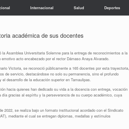
cional
Internacional
Salud
Deportes
toria académica de sus docentes
la Asamblea Universitaria Solemne para la entrega de reconocimientos a la
un emotivo acto encabezado por el rector Dámaso Anaya Alvarado.
nario Victoria, se reconoció públicamente a 165 docentes por esta trayectoria
ños de servicio, destacándose no solo su permanencia, sino el profundo
y el desarrollo de la educación superior en Tamaulipas.
ción hacia quienes han dedicado su vida a la docencia con entrega, vocación
 día gracias al espíritu y la perseverancia de su cuerpo académico, cuya
e 2022, se realiza bajo un formato institucional acordado con el Sindicato
), mediante el cual se entregan diplomas, medallas y estímulos