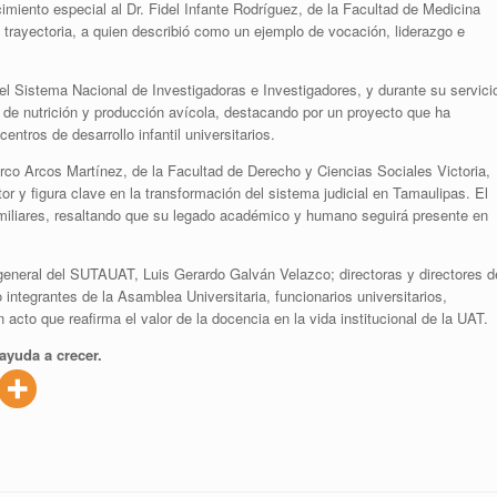
miento especial al Dr. Fidel Infante Rodríguez, de la Facultad de Medicina
 trayectoria, a quien describió como un ejemplo de vocación, liderazgo e
l Sistema Nacional de Investigadoras e Investigadores, y durante su servici
s de nutrición y producción avícola, destacando por un proyecto que ha
ntros de desarrollo infantil universitarios.
rco Arcos Martínez, de la Facultad de Derecho y Ciencias Sociales Victoria,
or y figura clave en la transformación del sistema judicial en Tamaulipas. El
amiliares, resaltando que su legado académico y humano seguirá presente en
 general del SUTAUAT, Luis Gerardo Galván Velazco; directoras y directores d
tegrantes de la Asamblea Universitaria, funcionarios universitarios,
 acto que reafirma el valor de la docencia en la vida institucional de la UAT.
ayuda a crecer.