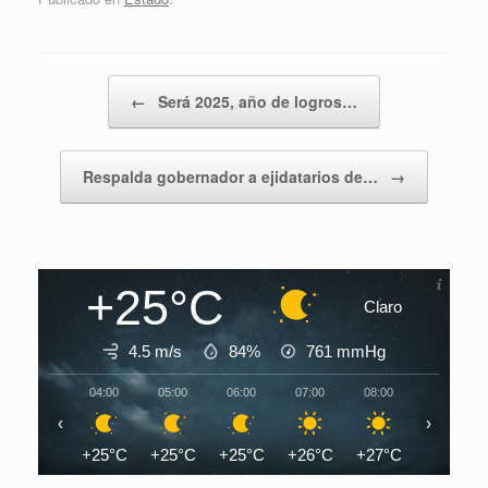
Navegador de artículos
←
Será 2025, año de logros…
Respalda gobernador a ejidatarios de…
→
+25°C
Claro
4.5 m/s
84%
761
mmHg
04:00
05:00
06:00
07:00
08:00
09:00
‹
›
+25°C
+25°C
+25°C
+26°C
+27°C
+29°C