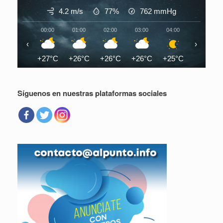
4.2 m/s
77%
762
mmHg
00:00
01:00
02:00
03:00
04:00
05:00
‹
›
+27°C
+26°C
+26°C
+26°C
+25°C
+25°C
Síguenos en nuestras plataformas sociales