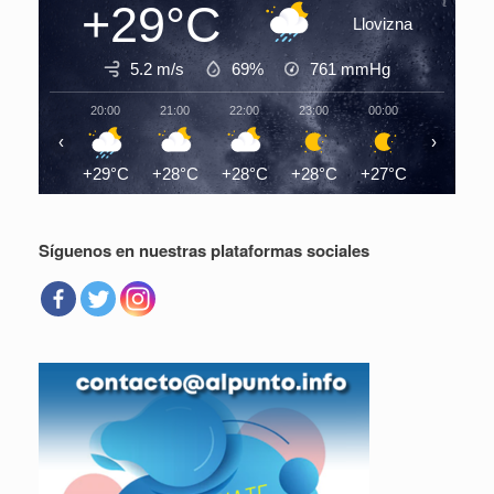
+29°C
Llovizna
5.2 m/s
69%
761
mmHg
20:00
21:00
22:00
23:00
00:00
01:00
‹
›
+29°C
+28°C
+28°C
+28°C
+27°C
+27°C
Síguenos en nuestras plataformas sociales