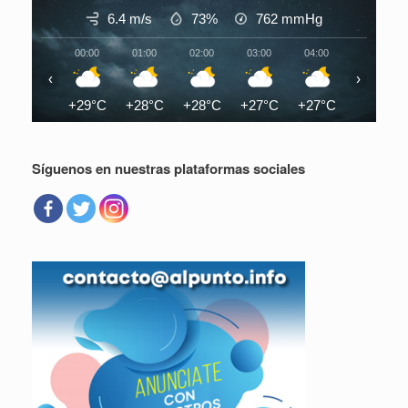
6.4 m/s
73%
762
mmHg
00:00
01:00
02:00
03:00
04:00
05:00
‹
›
+29°C
+28°C
+28°C
+27°C
+27°C
+27°C
Síguenos en nuestras plataformas sociales