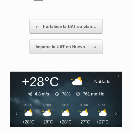
Navegador de artículos
←
Fortalece la UAT su plan…
Imparte la UAT en Nuevo…
→
+28°C
Nublado
4.8 m/s
78%
761
mmHg
21:00
22:00
23:00
00:00
01:00
02:00
‹
›
+28°C
+29°C
+28°C
+27°C
+27°C
+27°C