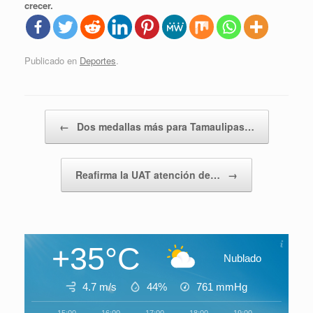
crecer.
Publicado en
Deportes
.
Navegador de artículos
←
Dos medallas más para Tamaulipas…
Reafirma la UAT atención de…
→
+35°C
Nublado
4.7 m/s
44%
761
mmHg