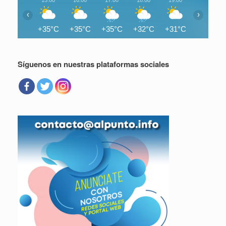
15:00
16:00
17:00
18:00
19:00
20:00
‹
›
+35°C
+35°C
+35°C
+32°C
+31°C
+30°C
Síguenos en nuestras plataformas sociales