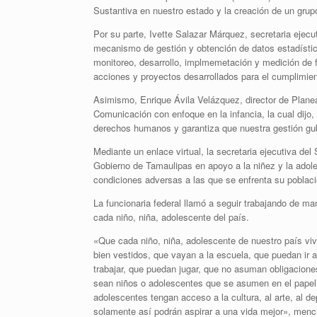
Sustantiva en nuestro estado y la creación de un grup
Por su parte, Ivette Salazar Márquez, secretaria ejec
mecanismo de gestión y obtención de datos estadístico
monitoreo, desarrollo, implmemetación y medición de fo
acciones y proyectos desarrollados para el cumplimie
Asimismo, Enrique Ávila Velázquez, director de Plane
Comunicación con enfoque en la infancia, la cual dijo,
derechos humanos y garantiza que nuestra gestión gub
Mediante un enlace virtual, la secretaria ejecutiva d
Gobierno de Tamaulipas en apoyo a la niñez y la adoles
condiciones adversas a las que se enfrenta su població
La funcionaria federal llamó a seguir trabajando de ma
cada niño, niña, adolescente del país.
«Que cada niño, niña, adolescente de nuestro país vi
bien vestidos, que vayan a la escuela, que puedan ir
trabajar, que puedan jugar, que no asuman obligacion
sean niños o adolescentes que se asumen en el papel d
adolescentes tengan acceso a la cultura, al arte, al d
solamente así podrán aspirar a una vida mejor», menc