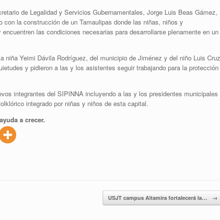
cretario de Legalidad y Servicios Gubernamentales, Jorge Luis Beas Gámez,
o con la construcción de un Tamaulipas donde las niñas, niños y
 y encuentren las condiciones necesarias para desarrollarse plenamente en un
la niña Yeimi Dávila Rodríguez, del municipio de Jiménez y del niño Luis Cru
etudes y pidieron a las y los asistentes seguir trabajando para la protección
evos integrantes del SIPINNA incluyendo a las y los presidentes municipales
folklórico integrado por niñas y niños de esta capital.
ayuda a crecer.
USJT campus Altamira fortalecerá la…
→