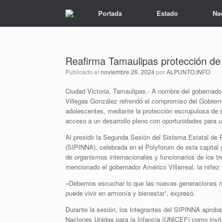
Portada
Estado
Na
Reafirma Tamaulipas protección de 
Publicado el
noviembre 26, 2024
por
ALPUNTO.INFO
Ciudad Victoria, Tamaulipas.- A nombre del gobernador
Villegas González refrendó el compromiso del Gobierno 
adolescentes, mediante la protección escrupulosa de su
acceso a un desarrollo pleno con oportunidades para un
Al presidir la Segunda Sesión del Sistema Estatal de 
(SIPINNA), celebrada en el Polyforum de esta capital 
de organismos internacionales y funcionarios de los t
mencionado el gobernador Américo Villarreal, la niñez
«Debemos escuchar lo que las nuevas generaciones no
puede vivir en armonía y bienestar”, expresó.
Durante la sesión, los integrantes del SIPINNA aproba
Naciones Unidas para la Infancia (UNICEF) como invit