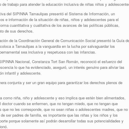
o de trabajo para atender la educación inclusiva de niñas niños y adolescente
utiva del SIPINNA Tamaulipas presentó el Sistema de Información, un
s e información de la situación de niñas, niños y adolescentes para el
rma cuantitativa y cualitativa de los avances de las políticas públicas,
nto de sus derechos.
ación de la Coordinación General de Comunicación Social presentó la Guía d
 coloca a Tamaulipas a la vanguardia en la lucha por salvaguardar los
ernamental sea inclusiva y respetuosa con las infancias.
el SIPINNA Nacional, Constanza Tort San Román, reconoció el esfuerzo del
cencia lo que ha evidenciado, aseguró, un interés genuino para aliviar las
n infantil y adolescente.
nera conjunta y ser un gran equipo para garantizar los derechos plenos de
va como niña, niño y adolescente y eso implica que estén bien alimentados,
 al doctor cuando se enfermen, que no tengan miedo, que no tengan que
es que no les corresponde, que no sean niñas o adolescentes madres, que no
e ser padres de familia, es importante que las niñas y los niños y los
eporte porque solamente así podrán desarrollar todas sus potencialidades y
ionó.