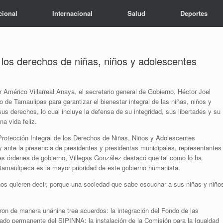
cional
Internacional
Salud
Deportes
los derechos de niñas, niños y adolescentes
 Américo Villarreal Anaya, el secretario general de Gobierno, Héctor Joel
de Tamaulipas para garantizar el bienestar integral de las niñas, niños y
s derechos, lo cual incluye la defensa de su integridad, sus libertades y su
a vida feliz.
Protección Integral de los Derechos de Niñas, Niños y Adolescentes
y ante la presencia de presidentes y presidentas municipales, representantes
res órdenes de gobierno, Villegas González destacó que tal como lo ha
 tamaulipeca es la mayor prioridad de este gobierno humanista.
s quieren decir, porque una sociedad que sabe escuchar a sus niñas y niño
ron de manera unánine trea acuerdos: la integración del Fondo de las
ado permanente del SIPINNA; la instalación de la Comisión para la Igualdad