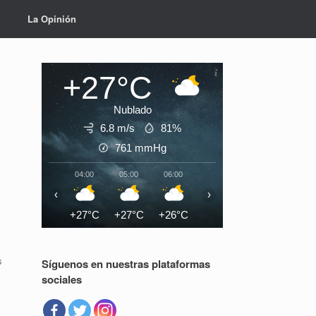
La Opinión
+27°C
Nublado
6.8 m/s
81%
761
mmHg
04:00
05:00
06:00
07:00
08:00
09:0
‹
›
+27°C
+27°C
+26°C
+27°C
+29°C
+31°
s
Síguenos en nuestras plataformas
sociales