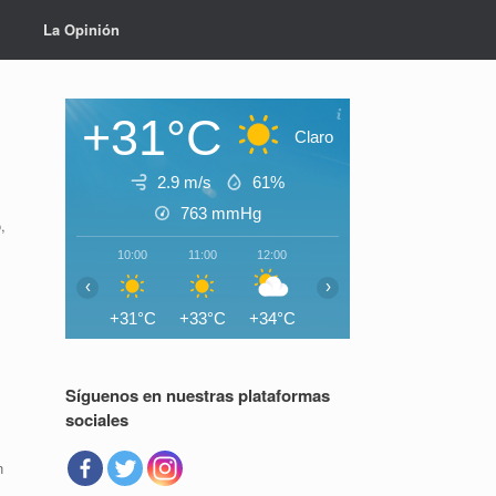
La Opinión
+31°C
Claro
2.9 m/s
61%
763
mmHg
,
10:00
11:00
12:00
13:00
14:00
15:0
‹
›
+31°C
+33°C
+34°C
+35°C
+35°C
+35°
Síguenos en nuestras plataformas
sociales
n