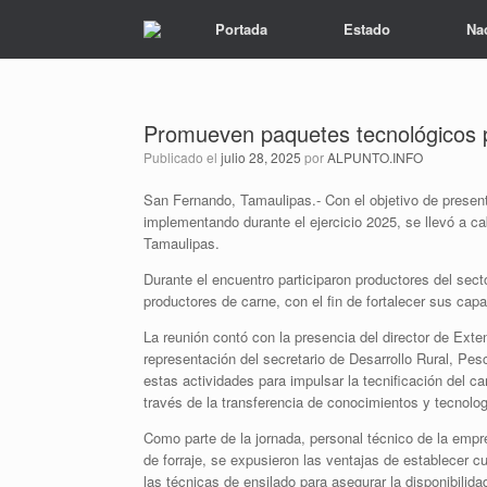
Portada
Estado
Na
Promueven paquetes tecnológicos pa
Publicado el
julio 28, 2025
por
ALPUNTO.INFO
San Fernando, Tamaulipas.- Con el objetivo de presen
implementando durante el ejercicio 2025, se llevó a c
Tamaulipas.
Durante el encuentro participaron productores del sect
productores de carne, con el fin de fortalecer sus cap
La reunión contó con la presencia del director de Ext
representación del secretario de Desarrollo Rural, Pe
estas actividades para impulsar la tecnificación del c
través de la transferencia de conocimientos y tecnolo
Como parte de la jornada, personal técnico de la empre
de forraje, se expusieron las ventajas de establecer cu
las técnicas de ensilado para asegurar la disponibilida