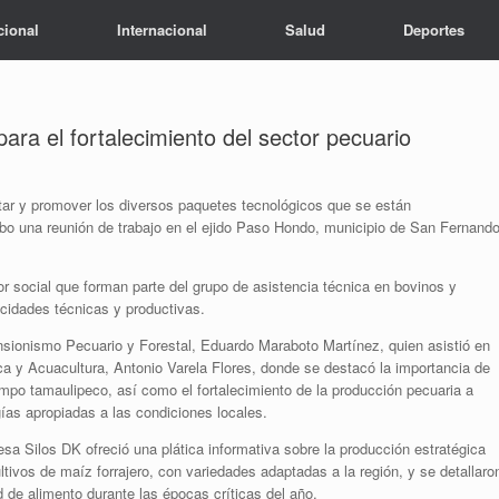
cional
Internacional
Salud
Deportes
ra el fortalecimiento del sector pecuario
tar y promover los diversos paquetes tecnológicos que se están
abo una reunión de trabajo en el ejido Paso Hondo, municipio de San Fernando
or social que forman parte del grupo de asistencia técnica en bovinos y
acidades técnicas y productivas.
ensionismo Pecuario y Forestal, Eduardo Maraboto Martínez, quien asistió en
sca y Acuacultura, Antonio Varela Flores, donde se destacó la importancia de
ampo tamaulipeco, así como el fortalecimiento de la producción pecuaria a
gías apropiadas a las condiciones locales.
sa Silos DK ofreció una plática informativa sobre la producción estratégica
ltivos de maíz forrajero, con variedades adaptadas a la región, y se detallaro
d de alimento durante las épocas críticas del año.