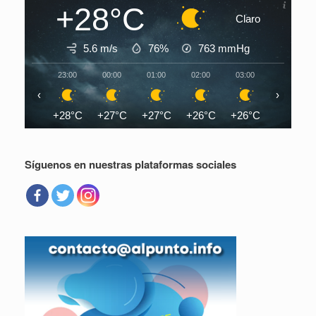
+28°C
Claro
5.6 m/s
76%
763
mmHg
23:00
00:00
01:00
02:00
03:00
04:00
‹
›
+28°C
+27°C
+27°C
+26°C
+26°C
+26°C
Síguenos en nuestras plataformas sociales