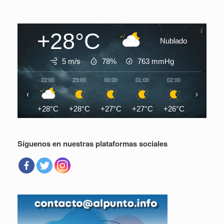
+28°C
Nublado
5 m/s
78%
763
mmHg
22:00
23:00
00:00
01:00
02:00
03:00
‹
›
+28°C
+28°C
+27°C
+27°C
+26°C
+26°C
Síguenos en nuestras plataformas sociales