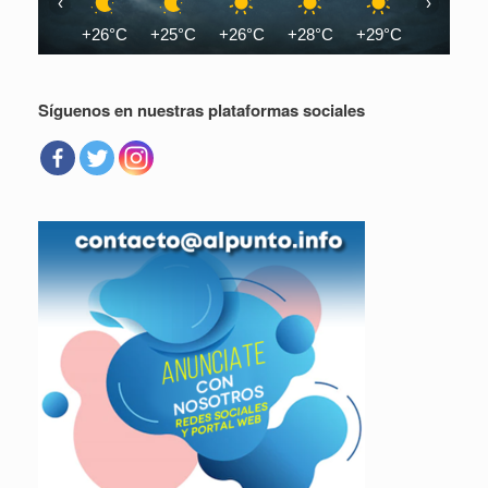
‹
›
+26°C
+25°C
+26°C
+28°C
+29°C
+31°C
Síguenos en nuestras plataformas sociales