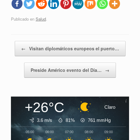
Publicado en
Salud
.
Navegador de artículos
←
Visitan diplomáticos europeos el puerto…
Preside Américo evento del Día…
→
+26°C
Claro
3.6 m/s
81%
761
mmHg
05:00
06:00
07:00
08:00
09:00
10:00