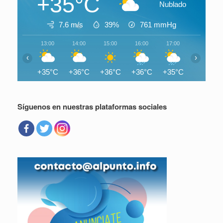
+35°C
Nublado
7.6 m/s
39%
761
mmHg
13:00
14:00
15:00
16:00
17:00
18:00
‹
›
+35°C
+36°C
+36°C
+36°C
+35°C
+32°C
Síguenos en nuestras plataformas sociales