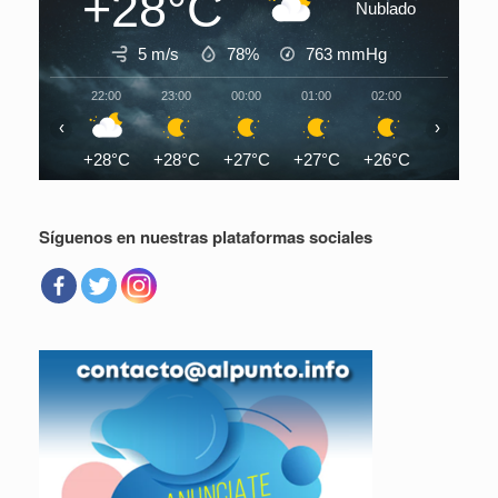
+28°C
Nublado
5 m/s
78%
763
mmHg
22:00
23:00
00:00
01:00
02:00
03:00
‹
›
+28°C
+28°C
+27°C
+27°C
+26°C
+26°C
Síguenos en nuestras plataformas sociales