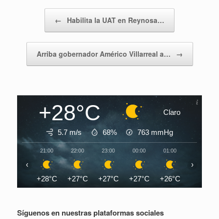
Navegador de artículos
←
Habilita la UAT en Reynosa…
Arriba gobernador Américo Villarreal a…
→
+28°C
Claro
5.7 m/s
68%
763
mmHg
21:00
22:00
23:00
00:00
01:00
02:00
‹
›
+28°C
+27°C
+27°C
+27°C
+26°C
+26°C
Síguenos en nuestras plataformas sociales