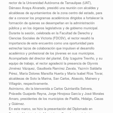
rector de la Universidad Autónoma de Tamaulipas (UAT),
Dámaso Anaya Alvarado, presidió una reunión con alcaldes y
alcaldesas de ayuntamientos de la zona centro del estado, para
dar a conocer los programas académicos dirigidos a fortalecer la
formación de quienes se desempeñan en la administración
pública y en los órganos legislativos y de gobierno municipal.
Durante la sesión, celebrada en la Facultad de Derecho y
Ciencias Sociales de Victoria (FDCSV), el rector resaltó la
importancia de este encuentro como una oportunidad para
estrechar lazos de colaboración que impulsen el desarrollo
académico y profesional de los jóvenes en sus municipios.
Acompañado del director del plantel, Edy Izaguirre Treviño, y su
equipo de trabajo, el rector agradeció la presencia de Glynnis
Jiménez Vázquez, Gaudisela Ramírez Zavala, Yazmín Saldaña
Pérez, María Dolores Mansilla Huerta y María Isabel Ríos Tovar,
alcaldesas de Soto la Marina, San Carlos, Abasolo, Mainero y
Villagrán, respectivamente.
Asimismo, dio la bienvenida a Carlos Quintanilla Selvera,
Práxedis Guajardo Reyna, Jorge Hinojosa García y José Morales
Amaro, presidentes de los municipios de Padilla, Hidalgo, Casas
y Güémez.
En este marco, se hizo la presentación del Diplomado en