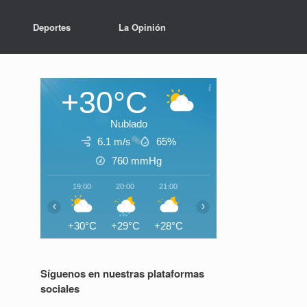
Deportes
La Opinión
+30°C
Nublado
6.1 m/s
65%
760
mmHg
19:00
20:00
21:00
22:00
23:00
00:0
‹
›
+30°C
+29°C
+28°C
+28°C
+28°C
+27°
Síguenos en nuestras plataformas
sociales