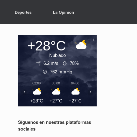
Deportes
La Opinión
+28°C
Nublado
6.2 m/s
78%
762
mmHg
02:00
03:00
04:00
05:00
06:00
07:0
‹
›
+28°C
+27°C
+27°C
+27°C
+26°C
+27°
Síguenos en nuestras plataformas
sociales