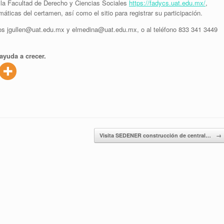
de la Facultad de Derecho y Ciencias Sociales
https://fadycs.uat.edu.mx/
,
áticas del certamen, así como el sitio para registrar su participación.
os jgullen@uat.edu.mx y elmedina@uat.edu.mx, o al teléfono 833 341 3449
ayuda a crecer.
Visita SEDENER construcción de central…
→