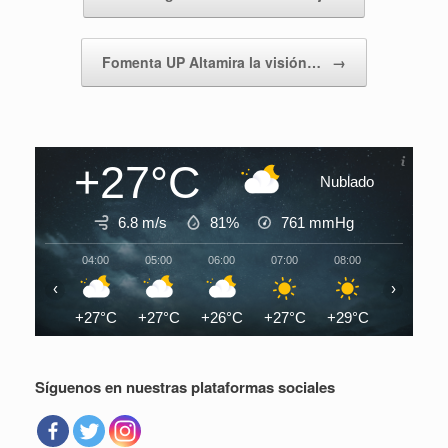
Fomenta UP Altamira la visión…
→
+27°C
Nublado
6.8 m/s
81%
761
mmHg
04:00
05:00
06:00
07:00
08:00
09:00
‹
›
+27°C
+27°C
+26°C
+27°C
+29°C
+31°C
Síguenos en nuestras plataformas sociales