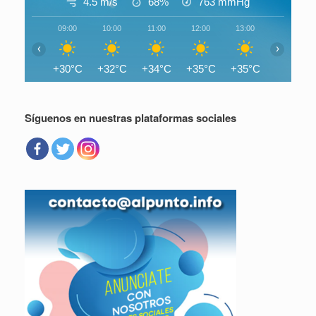
4.5 m/s
68%
763
mmHg
09:00
10:00
11:00
12:00
13:00
14:00
‹
›
+30°C
+32°C
+34°C
+35°C
+35°C
+36°C
Síguenos en nuestras plataformas sociales