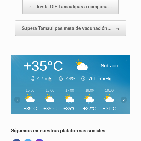
Navegador de artículos
←
Invita DIF Tamaulipas a campaña…
Supera Tamaulipas meta de vacunación…
→
+35°C
Nublado
4.7 m/s
44%
761
mmHg
15:00
16:00
17:00
18:00
19:00
20:00
‹
›
+35°C
+35°C
+35°C
+32°C
+31°C
+30°C
Síguenos en nuestras plataformas sociales