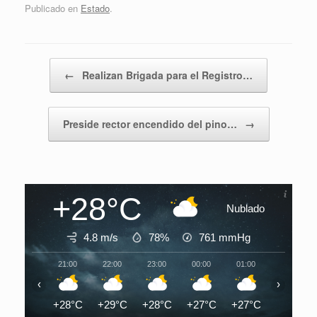
Publicado en
Estado
.
Navegador de artículos
←
Realizan Brigada para el Registro…
Preside rector encendido del pino…
→
+28°C
Nublado
4.8 m/s
78%
761
mmHg
21:00
22:00
23:00
00:00
01:00
02:00
‹
›
+28°C
+29°C
+28°C
+27°C
+27°C
+27°C