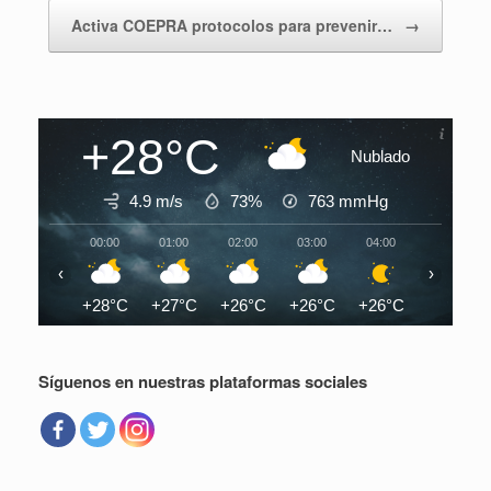
Activa COEPRA protocolos para prevenir…
→
+28°C
Nublado
4.9 m/s
73%
763
mmHg
00:00
01:00
02:00
03:00
04:00
05:00
‹
›
+28°C
+27°C
+26°C
+26°C
+26°C
+26°C
Síguenos en nuestras plataformas sociales