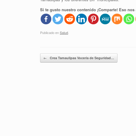
Si te gusto nuestro contenido ¡Comparte! Eso nos 
Publicado en
Salud
.
Navegador de artículos
←
Crea Tamaulipas Vocería de Seguridad…