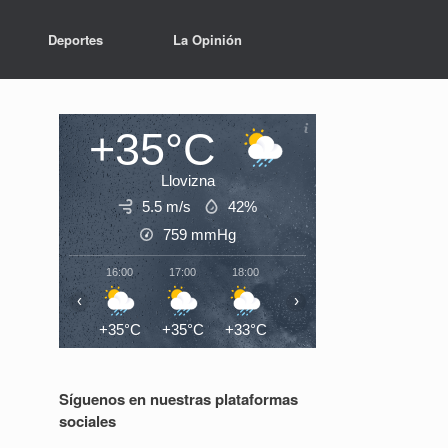
Deportes
La Opinión
+35°C
Llovizna
5.5 m/s
42%
759
mmHg
16:00
17:00
18:00
19:00
20:00
21:0
‹
›
+35°C
+35°C
+33°C
+30°C
+29°C
+28°
Síguenos en nuestras plataformas
sociales