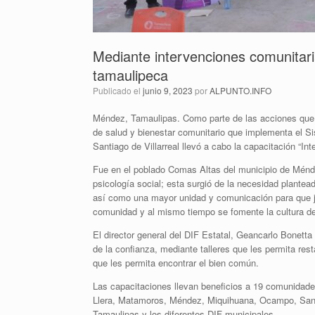
Mediante intervenciones comunitari
tamaulipeca
Publicado el
junio 9, 2023
por
ALPUNTO.INFO
Méndez, Tamaulipas. Como parte de las acciones que 
de salud y bienestar comunitario que implementa el S
Santiago de Villarreal llevó a cabo la capacitación “In
Fue en el poblado Comas Altas del municipio de Ménde
psicología social; esta surgió de la necesidad plantea
así como una mayor unidad y comunicación para que ju
comunidad y al mismo tiempo se fomente la cultura de
El director general del DIF Estatal, Geancarlo Bonett
de la confianza, mediante talleres que les permita re
que les permita encontrar el bien común.
Las capacitaciones llevan beneficios a 19 comunidad
Llera, Matamoros, Méndez, Miquihuana, Ocampo, San C
Tamaulipas y los diferentes DIF municipales.