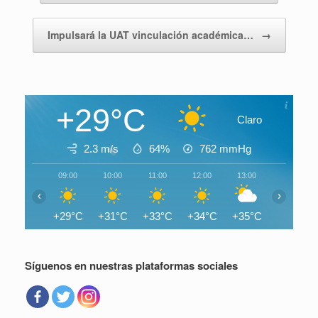
Impulsará la UAT vinculación académica…
→
+29°C
Claro
2.3 m/s
64%
762
mmHg
09:00
10:00
11:00
12:00
13:00
14:00
‹
›
+29°C
+31°C
+33°C
+34°C
+35°C
+36°C
Síguenos en nuestras plataformas sociales