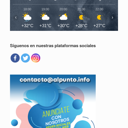
18:00
19:00
20:00
21:00
22:00
23:00
‹
›
+32°C
+31°C
+30°C
+28°C
+27°C
+27°C
Síguenos en nuestras plataformas sociales