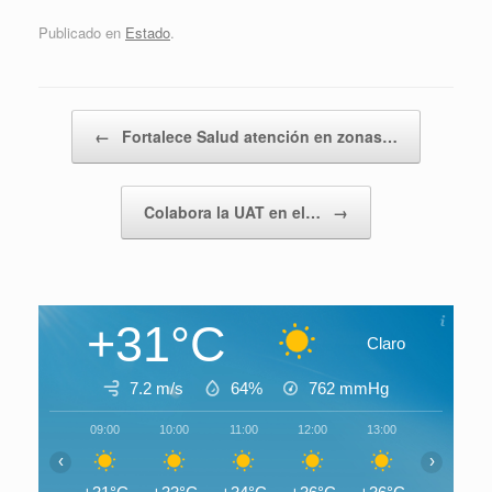
Publicado en
Estado
.
Navegador de artículos
←
Fortalece Salud atención en zonas…
Colabora la UAT en el…
→
+31°C
Claro
7.2 m/s
64%
762
mmHg
09:00
10:00
11:00
12:00
13:00
14:00
‹
›