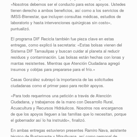
«Nosotros debemos ser el conducto para estos apoyos. Ustedes
tienen derecho a ambos beneficios, así como a los servicios de
IMSS-Bienestar, que incluyen consultas médicas, estudios de
laboratorio y hasta intervenciones quirúrgicas sin costo»,
puntualizó.
El programa DIF Recicla también fue pieza clave en estas
entregas, como explicó la secretaria: «Estas bolsas vienen del
Sistema DIF Tamaulipas y buscan cuidar al planeta al reducir
residuos y contaminación. Las bolsas están hechas con lonas y
mantas resistentes. Mientras que Atención Ciudadana agregó
insumos y cobijas para prepararse para el frío.»
Casas González subrayó la importancia de las solicitudes
ciudadanas como el primer paso para recibir apoyos.
«Para todo requerimos una petición a través de Atención
Ciudadana, y trabajamos de la mano con Desarrollo Rural,
Acuacultura y Recursos Hidráulicos. Nosotros nos encargamos
de que los apoyos lleguen a las familias que lo necesitan, porque
el gobernador así lo ha instruido», finalizó.
En ambas entregas estuvieron presentes Ramiro Nava, asistente
técnico de Bustamante y Miquihuana, así como personal de