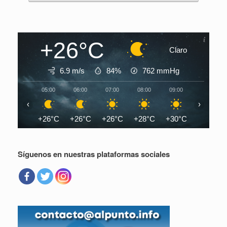
+26°C
Claro
6.9 m/s
84%
762
mmHg
05:00
06:00
07:00
08:00
09:00
10:00
‹
›
+26°C
+26°C
+26°C
+28°C
+30°C
+32°C
Síguenos en nuestras plataformas sociales